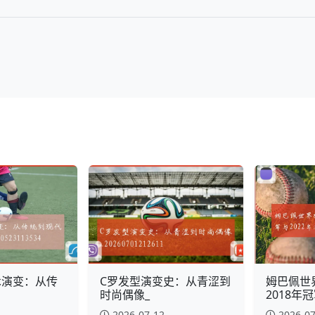
术演变：从传
C罗发型演变史：从青涩到
姆巴佩世
时尚偶像_
2018年
2026-07-12
2026-07