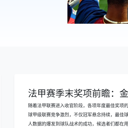
法甲赛季末奖项前瞻：
随着法甲联赛进入收官阶段，各项年度最佳奖项
球甲级联赛竞争激烈，不仅冠军悬念持续，最佳
人数据的爆发到球队战术的成功，候选者们都在