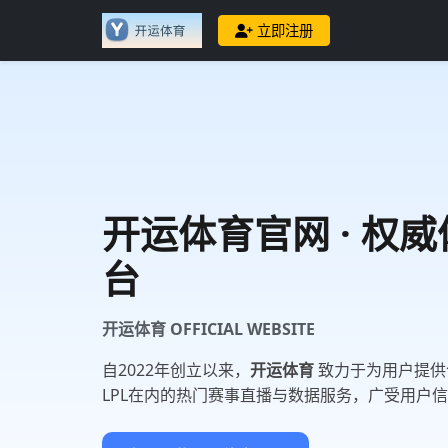
立即注册
开运体育
官网 · 权
台
开运体育 OFFICIAL WEBSITE
自2022年创立以来，
开运体育
致力于为用户提供
LPL在内的热门赛事直播与数据服务，广受用户