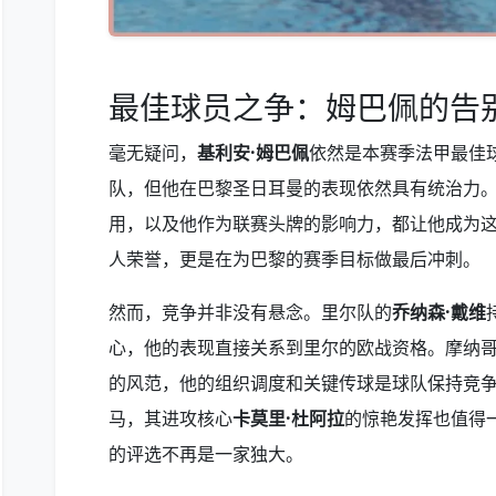
最佳球员之争：姆巴佩的告
毫无疑问，
基利安·姆巴佩
依然是本赛季法甲最佳
队，但他在巴黎圣日耳曼的表现依然具有统治力
用，以及他作为联赛头牌的影响力，都让他成为
人荣誉，更是在为巴黎的赛季目标做最后冲刺。
然而，竞争并非没有悬念。里尔队的
乔纳森·戴维
心，他的表现直接关系到里尔的欧战资格。摩纳
的风范，他的组织调度和关键传球是球队保持竞
马，其进攻核心
卡莫里·杜阿拉
的惊艳发挥也值得
的评选不再是一家独大。