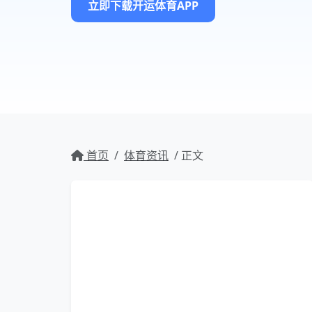
立即下载开运体育APP
首页
/
体育资讯
/ 正文