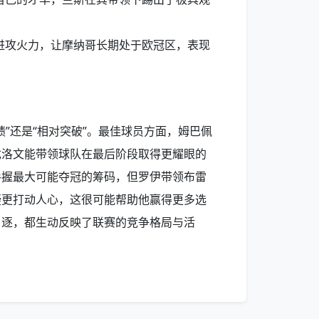
进攻火力，让摩纳哥长期处于欧冠区，表现
”还是“相对突破”。最佳球员方面，姆巴佩
戈洛文能带领球队在最后阶段取得更耀眼的
手握最大可能夺冠的筹码，但罗伊带领布雷
疑更打动人心，这很可能帮助他赢得更多选
角逐，都生动反映了联赛的竞争格局与活